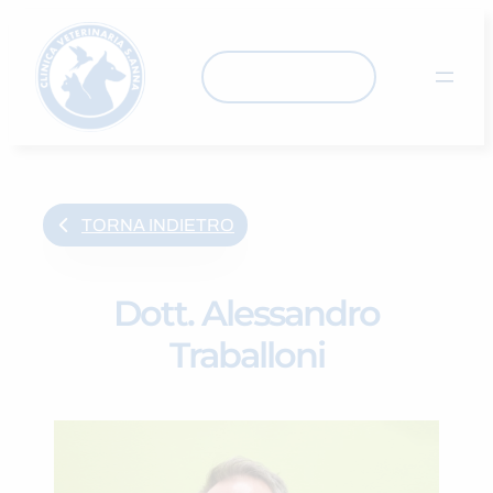
Skip
to
content
EMERGENZE
TORNA INDIETRO
Dott. Alessandro
Traballoni